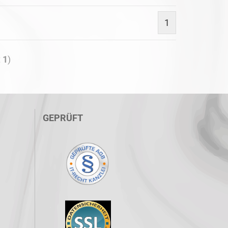
1
t
1
)
GEPRÜFT