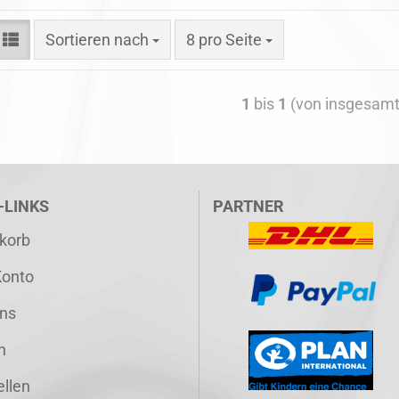
Sortieren nach
8 pro Seite
1
bis
1
(von insgesam
-LINKS
PARTNER
korb
Konto
ns
n
ellen