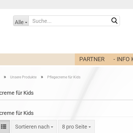
Alle
PARTNER
- INF
»
»
Unsere Produkte
Pflegecreme für Kids
Konto
creme für Kids
Pass
creme für Kids
Sortieren nach
8 pro Seite