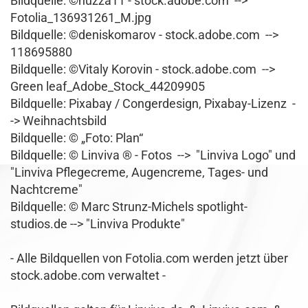
Bildquelle: ©
nuzza11
- stock.adobe.com -->
Fotolia_136931261_M.jpg
Bildquelle: ©deniskomarov - stock.adobe.com -->
118695880
Bildquelle: ©Vitaly Korovin - stock.adobe.com -->
Green leaf_Adobe_Stock_44209905
Bildquelle:
Pixabay / Congerdesign
,
Pixabay-Lizenz
-
-> Weihnachtsbild
Bildquelle: © „Foto: Plan“
Bildquelle: © Linviva ® - Fotos --> "Linviva Logo" und
"Linviva Pflegecreme, Augencreme, Tages- und
Nachtcreme"
Bildquelle: © Marc Strunz-Michels spotlight-
studios.de --> "Linviva Produkte"
- Alle Bildquellen von Fotolia.com werden jetzt über
stock.adobe.com verwaltet -